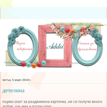
петък, 5 март 2010 г.
детелина
първи опит за раздвижена картичка ,не се получи много
добре ,ще има и втори опит