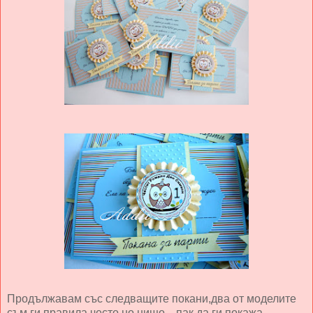
Продължавам със следващите покани,два от моделите
съм ги правила често,но нищо ...пак да ги покажа.