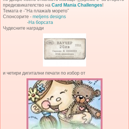
предизвикателство на
Card Mania Challenges
!
Темата е -"На плажа/в морето"
Спонсорите -
meljens designs
-
На борсата
Чудесните награди
и четири дигитални печати по избор от