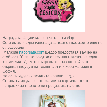
Наградата -4 дигитални печата по избор
Сега имам и една изненада за тези от вас ,които още не
са разбрали -
Магазин
naborsata.com
щедро предоставя ваучер на
стойност 20 лв. за покупки от техния магазин на един
късметлия. Днес те също имат празник, тъй като
откриват шоурум на техния арт и и хоби магазин в
София.
Не са ли чудесни всичките новини..... :)))
Остана само да ви покажа моята картичка ,която
направих за първото ни предизвикателство