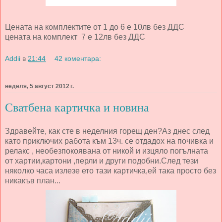
Цената на комплектите от 1 до 6 е 10лв без ДДС
цената на комплект 7 е 12лв без ДДС
Addii
в
21:44
42 коментара:
неделя, 5 август 2012 г.
Сватбена картичка и новина
Здравейте, как сте в неделния горещ ден?Аз днес след
като приключих работа към 13ч. се отдадох на почивка и
релакс , необезпокоявана от никой и изцяло погълната
от хартии,картони ,перли и други подобни.След тези
няколко часа излезе ето тази картичка,ей така просто без
никакъв план...