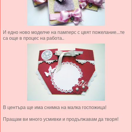
И едно ново моделче на памперс с цвят пожелание...те
са още в процес на работа..
В центъра ще има снимка на малка госпожица!
Пращам ви много усмивки и продължавам да творя!