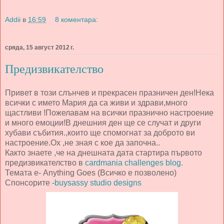
Addii
в
16:59
8 коментара:
сряда, 15 август 2012 г.
Предизвикателство
Привет в този слънчев и прекрасен празничен ден!Нека
всички с името Мария да са живи и здрави,много
щастливи !Пожелавам на всички празнично настроение
и много емоции!В днешния ден ще се случат и други
хубави събития.,които ще спомогнат за доброто ви
настроение.Ох ,не зная с кое да започна..
Както знаете ,че на днешната дата стартира първото
предизвикателство в
cardmania challenges blog.
Темата е- Anything Goes (Всичко е позволено)
Спонсорите -
buysassy studio designs