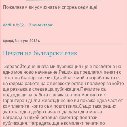
Пожелавам ви усмихната и спорна седмица!
Addii
в
8:32
3 коментара:
сряда, 8 август 2012 г.
Печати на български език
Здравейте,днешната ми публикация ще е посветена на
едно мое ново начинание.Реших да предлагам печати с
текст на български език.Дизайна е мой,а изработката е
на фирма работеща с висококачествен полимер,за който
ще разкажа в следваща публикация.Печатите са
подходящи за работа с всякакъв тип мастило и с
гарантиран дълъг живот.Днес ще ви покажа една част от
комплектите ,които съм подготвила.Също така реших
,като за едно добро начало ,да дам една малка
награда,на някой оставил коментар под тази
публикация.Наградата ,ще е комплект печати по