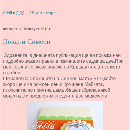
Addii
в
9:02
18 коментара:
четвъртък, 16 август 2012 г.
Покани Симеон
Здравейте ,в днешната публикация ще ви покажа най
подробно ,какво правих в изминалите седмица две.При
мен сезона се оказа повече на Кръщавките ,отколкото
сватбен.
Ще започна с поканите на Симеон-малък мъж,който
скоро ще има рожден ден и Кръщене.Майката,
изключително приятна дама ,беше избрала някой
модели,аз и предложих следните две моделчета