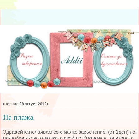
вторник, 28 август 2012 г.
На плажа
Здравейте,появявам се с малко закъснение (от 1ден),но
по-добре късно отколкото изобщо :)),време е за второто