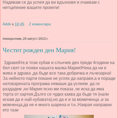
Надявам се да успея да ви вдъхновя и очаквам с
нетърпение вашите проекти!
Addii
в
10:45
2 коментара:
понеделник, 20 август 2012 г.
Честит рожден ден Мария!
Здравейте,в този хубав и слънчев ден преди 4години на
бял свят се появи нашата малка Мария!Нека да ни е
жива и здрава ,да бъде все така добричка и лъчезарна!
За нейното парти покани не успях да направя,а и поради
натоварената програма нямаше да успеем да ги
раздадем ,но Мария ясно ми показа ,че иска да има
торта от хартия.Дълго се чудих каква да бъде тя (нали
искам да е най-хубавата),но да е и за момиченца ,и за
момченца,да не е много шарена и т.н..Накрая направих
ето тази