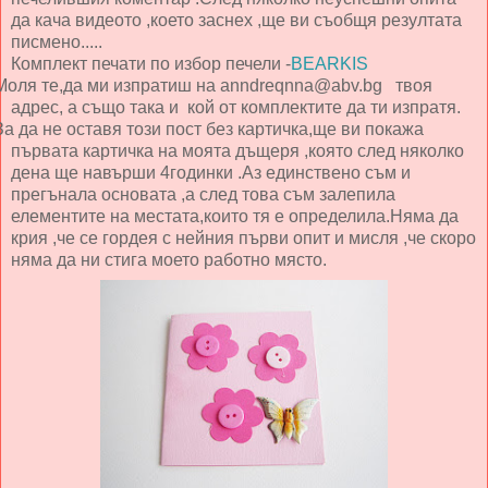
да кача видеото ,което заснех ,ще ви съобщя резултата
писмено.....
Комплект печати по избор печели -
BEARKIS
Моля те,да ми изпратиш на anndreqnna@abv.bg твоя
адрес, а също така и кой от комплектите да ти изпратя.
За да не оставя този пост без картичка,ще ви покажа
първата картичка на моята дъщеря ,която след няколко
дена ще навърши 4годинки .Аз единствено съм и
прегънала основата ,а след това съм залепила
елементите на местата,които тя е определила.Няма да
крия ,че се гордея с нейния първи опит и мисля ,че скоро
няма да ни стига моето работно място.