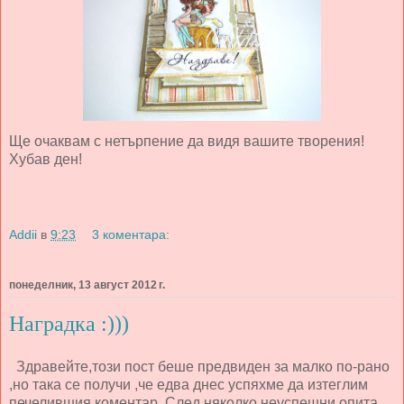
Ще очаквам с нетърпение да видя вашите творения!
Хубав ден!
Addii
в
9:23
3 коментара:
понеделник, 13 август 2012 г.
Наградка :)))
Здравейте,този пост беше предвиден за малко по-рано
,но така се получи ,че едва днес успяхме да изтеглим
печелившия коментар .След няколко неуспешни опита