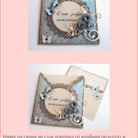
Няма да скрия,че съм доволна от крайния резултат и