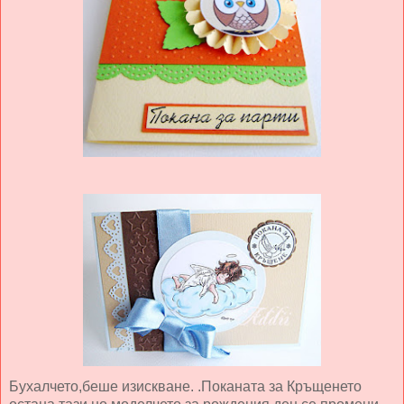
Бухалчето,беше изискване. .Поканата за Кръщенето