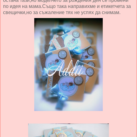
остана тази,но моделчето за рождения ден се промени
по идея на мама.Също така направихме и етикетчета за
свещички,но за съжаление тях не успях да снимам.