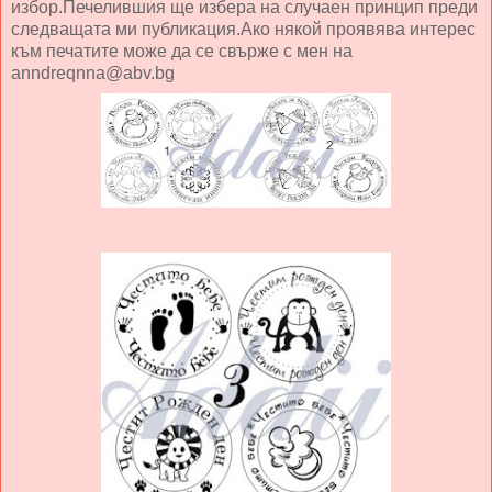
избор.Печелившия ще избера на случаен принцип преди
следващата ми публикация.Ако някой проявява интерес
към печатите може да се свърже с мен на
anndreqnna@abv.bg