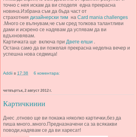
точно с нея искам да ви споделя една прекрасна
новина.Избрана съм да бъда част от
страхотния
дизайнерски тим
на
Card mania challenges
.Много се вълнувам,че съм сред толкова талантливи
дами и искрено се надявам да успявам да ви
вдъхновявам.
Картичката ще включа при
Двете елши
.
Остана само да ви пожелая прекрасна неделна вечер и
успешна нова седмица!
Addii
в
17:38
6 коментара:
четвъртък, 2 август 2012 г.
Картичкииии
Днес ,отново ще ви покажа няколко картички,без да
пиша много..много.Предназначени са за всякакви
поводи,надявам се да ви харесат!